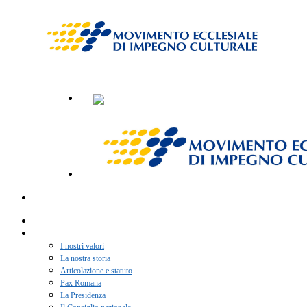
Home
Chi siamo
I nostri valori
La nostra storia
Articolazione e statuto
Pax Romana
La Presidenza