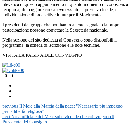
rilevanza di questo appuntamento in quanto momento di conoscenza
reciproca, di maggiore consapevolezza della presenza locale, di
individuazione di prospettive future per il Movimento.
I presidenti dei gruppi che non hanno ancora segnalato la propria
partecipazione possono contattare la Segreteria nazionale.
Nella sezione del sito dedicata al Convegno sono disponibili il
programma, la scheda di iscrizione e le note tecniche.
VISITA LA PAGINA DEL CONVEGNO
0
0
0
0
0
0
previous
Il Meic alla Marcia della pace: "Necessario più impegno
per la libertà religiosa"
next
Nota ufficiale del Meic sulle vicende che coinvolgono il
Presidente del Consiglio