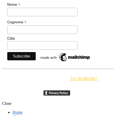
*
Nome
*
Cognome
Città
Movimento Ecclesiale di Impegno Culturale
- Via della
Conciliazione 1 - 00193 Roma -
Tel. 06 6861867
-
segreteria[at]meic.net
Close
Home