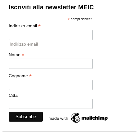
Iscriviti alla newsletter MEIC
*
campi richiesti
*
Indirizzo email
Indirizzo email
*
Nome
*
Cognome
Città
Movimento Ecclesiale di Impegno Culturale
- Via della