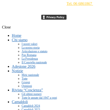
Conciliazione 1 - 00193 Roma -
Tel. 06 6861867
-
segreteria[at]meic.net
Close
Home
Chi siamo
I nostri valori
La nostra storia
Articolazione e statuto
Pax Romana
La Presidenza
Il Consiglio nazionale
Adesione 2026
Notizie
Meic nazionale
Tutte
Gruppi
Opinioni
Rivista “Coscienza”
Gli ultimi numeri
Tutte le annate dal 1947 a oggi
Camaldoli
Camaldoli 2024
Camaldoli 2023