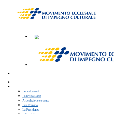
Home
Chi siamo
I nostri valori
La nostra storia
Articolazione e statuto
Pax Romana
La Presidenza