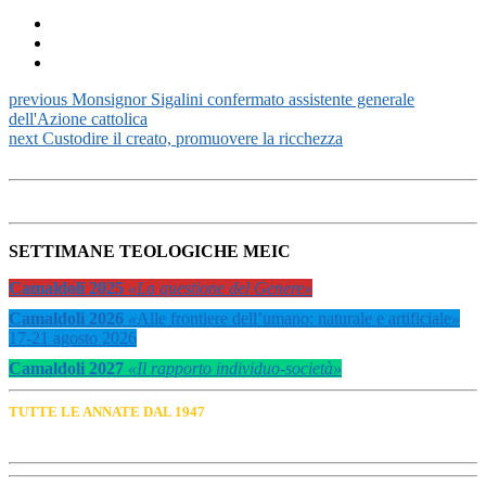
previous
Monsignor Sigalini confermato assistente generale
dell'Azione cattolica
next
Custodire il creato, promuovere la ricchezza
SETTIMANE TEOLOGICHE MEIC
Camaldoli 2025
«La questione del Genere»
Camaldoli 2026
«
Alle frontiere dell’umano: naturale e artificiale
»
17-21 agosto 2026
Camaldoli 2027
«Il rapporto individuo-società»
TUTTE LE ANNATE DAL 1947