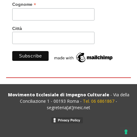
*
Cognome
Città
Movimento Ecclesiale di Impegno Culturale
- Via della
Conciliazione 1 - 00193 Roma -
Tel. 06 6861867
-
segreteria[at]meic.net