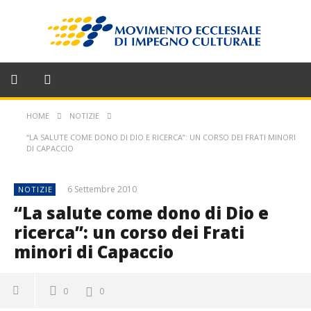
HOME
NOTIZIE
“LA SALUTE COME DONO DI DIO E RICERCA”: UN CORSO DEI FRATI MINORI
DI CAPACCIO
6 Settembre 2010
NOTIZIE
“La salute come dono di Dio e
ricerca”: un corso dei Frati
minori di Capaccio
0
0