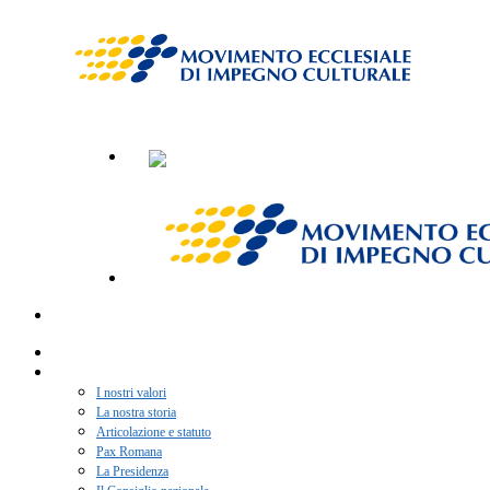
Home
Chi siamo
I nostri valori
La nostra storia
Articolazione e statuto
Pax Romana
La Presidenza