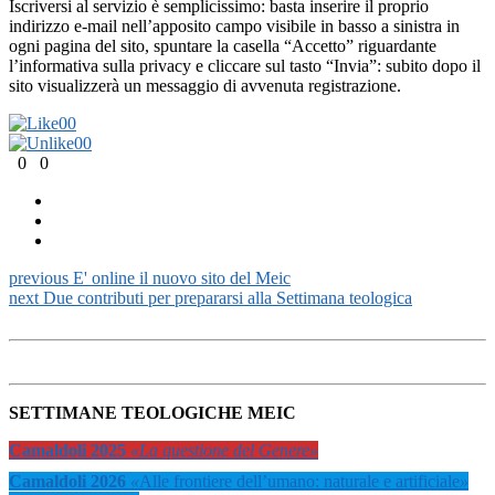
Iscriversi al servizio è semplicissimo: basta inserire il proprio
indirizzo e-mail nell’apposito campo visibile in basso a sinistra in
ogni pagina del sito, spuntare la casella “Accetto” riguardante
l’informativa sulla privacy e cliccare sul tasto “Invia”: subito dopo il
sito visualizzerà un messaggio di avvenuta registrazione.
0
0
0
0
0
0
previous
E' online il nuovo sito del Meic
next
Due contributi per prepararsi alla Settimana teologica
SETTIMANE TEOLOGICHE MEIC
Camaldoli 2025
«La questione del Genere»
Camaldoli 2026
«
Alle frontiere dell’umano: naturale e artificiale
»