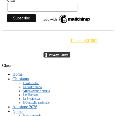
Città
Movimento Ecclesiale di Impegno Culturale
- Via della
Conciliazione 1 - 00193 Roma -
Tel. 06 6861867
-
segreteria[at]meic.net
Close
Home
Chi siamo
I nostri valori
La nostra storia
Articolazione e statuto
Pax Romana
La Presidenza
Il Consiglio nazionale
Adesione 2026
Notizie
Meic nazionale