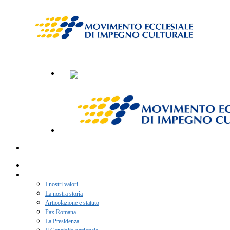
Home
Chi siamo
I nostri valori
La nostra storia
Articolazione e statuto
Pax Romana
La Presidenza