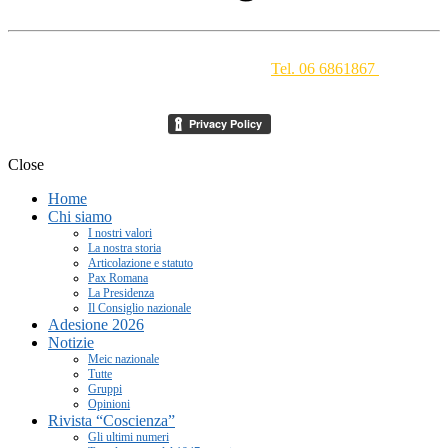
Movimento Ecclesiale di Impegno Culturale
- Via della
Conciliazione 1 - 00193 Roma -
Tel. 06 6861867
-
segreteria[at]meic.net
Close
Home
Chi siamo
I nostri valori
La nostra storia
Articolazione e statuto
Pax Romana
La Presidenza
Il Consiglio nazionale
Adesione 2026
Notizie
Meic nazionale
Tutte
Gruppi
Opinioni
Rivista “Coscienza”
Gli ultimi numeri