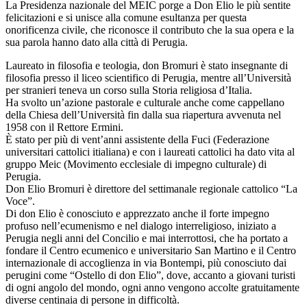
La Presidenza nazionale del MEIC porge a Don Elio le più sentite
felicitazioni e si unisce alla comune esultanza per questa
onorificenza civile, che riconosce il contributo che la sua opera e la
sua parola hanno dato alla città di Perugia.
Laureato in filosofia e teologia, don Bromuri è stato insegnante di
filosofia presso il liceo scientifico di Perugia, mentre all’Università
per stranieri teneva un corso sulla Storia religiosa d’Italia.
Ha svolto un’azione pastorale e culturale anche come cappellano
della Chiesa dell’Università fin dalla sua riapertura avvenuta nel
1958 con il Rettore Ermini.
È stato per più di vent’anni assistente della Fuci (Federazione
universitari cattolici itialiana) e con i laureati cattolici ha dato vita al
gruppo Meic (Movimento ecclesiale di impegno culturale) di
Perugia.
Don Elio Bromuri è direttore del settimanale regionale cattolico “La
Voce”.
Di don Elio è conosciuto e apprezzato anche il forte impegno
profuso nell’ecumenismo e nel dialogo interreligioso, iniziato a
Perugia negli anni del Concilio e mai interrottosi, che ha portato a
fondare il Centro ecumenico e universitario San Martino e il Centro
internazionale di accoglienza in via Bontempi, più conosciuto dai
perugini come “Ostello di don Elio”, dove, accanto a giovani turisti
di ogni angolo del mondo, ogni anno vengono accolte gratuitamente
diverse centinaia di persone in difficoltà.