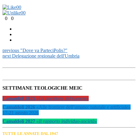
0
0
0
0
0
0
previous
"Dove va ParteciPolis?"
next
Delegazione regionale dell'Umbria
SETTIMANE TEOLOGICHE MEIC
Camaldoli 2025
«La questione del Genere»
Camaldoli 2026
«
Alle frontiere dell’umano: naturale e artificiale
»
17-21 agosto 2026
Camaldoli 2027
«Il rapporto individuo-società»
TUTTE LE ANNATE DAL 1947