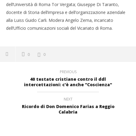
dell’Università di Roma Tor Vergata; Giuseppe Di Taranto,
docente di Storia dell’impresa e dell’organizzazione aziendale
alla Luiss Guido Carli. Modera Angelo Zema, incaricato
dell’Ufficio comunicazioni sociali del Vicariato di Roma.
0
0
PREVIOUS
40 testate cristiane contro il ddl
intercettazioni: c'è anche "Coscienza"
NEXT
Ricordo di Don Domenico Farias a Reggio
Calabria