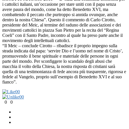
i cattolici italiani, un’occasione per stare uniti con il papa senza
avere paura del mondo, come ha detto Benedetto XVI, ma
combattendo il peccato che purtroppo si annida ovunque, anche
dentro la nostra Chiesa”. Questo il commento di Carlo Cirotto,
presidente del Meic, al termine del raduno delle associazioni e dei
movimenti cattolici in piazza San Pietro per la recita del “Regina
Coeli” con il Santo Padre, incontro al quale ha preso parte anche il
movimento degli intellettuali cattolici.
“Il Meic – conclude Cirotto – ribadisce il proprio impegno sulla
strada indicata dal papa: ‘servire Dio e l’uomo nel nome di Cristo’,
promuovendo il bene spirituale e materiale delle persone in ogni
parte del mondo. Per sconfiggere lo scandalo degli abusi che
macchia il volto della Chiesa, la nostra risposta di cristiani sarà
quella di una testimonianza di fede ancora più trasparente, rigorosa e
fedele al Vangelo, proprio sull’esempio di Benedetto XVI e al suo
fianco”.
0
0
0
0
0
0