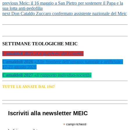
previous
Meic: il 16 maggio a San Pietro per sostenere il Papa e la
sua lotta anti-pedofilia
next
Don Cataldo Zuccaro confermato assistente nazionale del Meic
SETTIMANE TEOLOGICHE MEIC
Camaldoli 2025
«La questione del Genere»
Camaldoli 2026
«
Alle frontiere dell’umano: naturale e artificiale
»
17-21 agosto 2026
Camaldoli 2027
«Il rapporto individuo-società»
TUTTE LE ANNATE DAL 1947
Iscriviti alla newsletter MEIC
*
campi richiesti