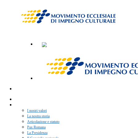
Home
Chi siamo
I nostri valori
La nostra storia
Articolazione e statuto
Pax Romana
La Presidenza