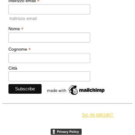
*
Indirizzo email
Indirizzo email
*
Nome
*
Cognome
Città
Movimento Ecclesiale di Impegno Culturale
- Via della
Conciliazione 1 - 00193 Roma -
Tel. 06 6861867
-
segreteria[at]meic.net