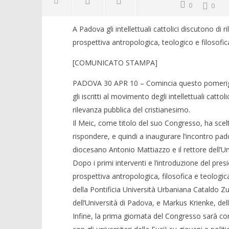
0
0
A Padova gli intellettuali cattolici discutono di 
prospettiva antropologica, teologico e filosofic
[COMUNICATO STAMPA]
PADOVA 30 APR 10 – Comincia questo pomeriggi
gli iscritti al movimento degli intellettuali cattol
rilevanza pubblica del cristianesimo.
Il Meic, come titolo del suo Congresso, ha scelto
rispondere, e quindi a inaugurare l’incontro pad
diocesano Antonio Mattiazzo e il rettore dell’Un
Dopo i primi interventi e l’introduzione del pre
prospettiva antropologica, filosofica e teologica
della Pontificia Università Urbaniana Cataldo Zu
dell’Università di Padova, e Markus Krienke, del
Infine, la prima giornata del Congresso sarà co