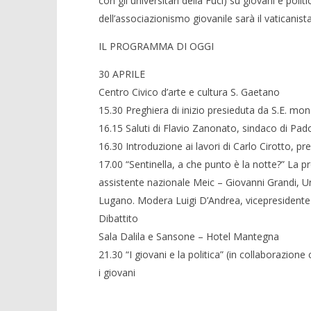
con gli universitari della Fuci) su giovani e polit
dell’associazionismo giovanile sarà il vaticanis
IL PROGRAMMA DI OGGI
30 APRILE
Centro Civico d’arte e cultura S. Gaetano
15.30 Preghiera di inizio presieduta da S.E. m
16.15 Saluti di Flavio Zanonato, sindaco di Pad
16.30 Introduzione ai lavori di Carlo Cirotto, p
17.00 “Sentinella, a che punto è la notte?” La p
assistente nazionale Meic – Giovanni Grandi, Un
Lugano. Modera Luigi D’Andrea, vicepresidente
Dibattito
Sala Dalila e Sansone – Hotel Mantegna
21.30 “I giovani e la politica” (in collaborazione
i giovani