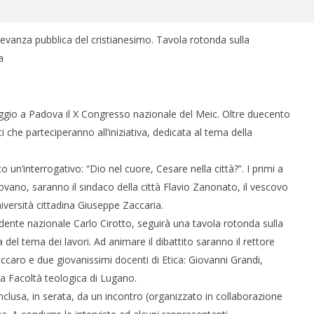
rilevanza pubblica del cristianesimo. Tavola rotonda sulla
a
o a Padova il X Congresso nazionale del Meic. Oltre duecento
ici che parteciperanno all’iniziativa, dedicata al tema della
 un’interrogativo: “Dio nel cuore, Cesare nella città?”. I primi a
ovano, saranno il sindaco della città Flavio Zanonato, il vescovo
iversità cittadina Giuseppe Zaccaria.
sidente nazionale Carlo Cirotto, seguirà una tavola rotonda sulla
 del tema dei lavori. Ad animare il dibattito saranno il rettore
ccaro e due giovanissimi docenti di Etica: Giovanni Grandi,
la Facoltà teologica di Lugano.
nclusa, in serata, da un incontro (organizzato in collaborazione