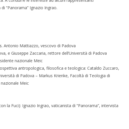
ica. A condurre le interviste ad alcuni rappresentanti
ta di “Panorama” Ignazio Ingrao.
ons. Antonio Mattiazzo, vescovo di Padova
ova, e Giuseppe Zaccaria, rettore dell’Università di Padova
residente nazionale Meic
rospettiva antropologica, filosofica e teologica: Cataldo Zuccaro,
iversità di Padova – Markus Krienke, Facoltà di Teologia di
 nazionale Meic
 con la Fuci): Ignazio Ingrao, vaticanista di “Panorama”, intervista