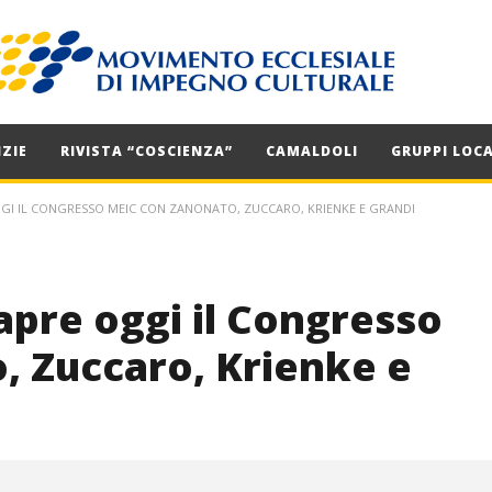
ZIE
RIVISTA “COSCIENZA”
CAMALDOLI
GRUPPI LOCA
GGI IL CONGRESSO MEIC CON ZANONATO, ZUCCARO, KRIENKE E GRANDI
pre oggi il Congresso
, Zuccaro, Krienke e