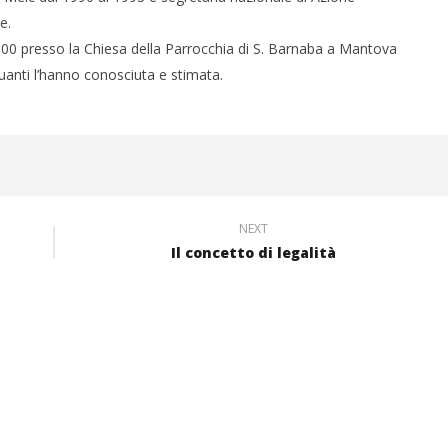
e.
11.00 presso la Chiesa della Parrocchia di S. Barnaba a Mantova
uanti l’hanno conosciuta e stimata.
NEXT
Il concetto di legalità