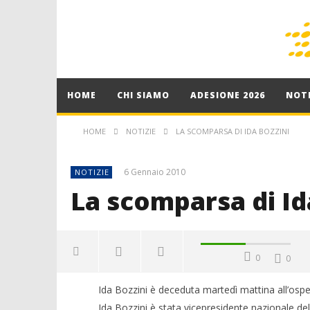
HOME
CHI SIAMO
ADESIONE 2026
NOTI
HOME
NOTIZIE
LA SCOMPARSA DI IDA BOZZINI
6 Gennaio 2010
NOTIZIE
La scomparsa di Id
0
0
Ida Bozzini è deceduta martedì mattina all’ospe
Ida Bozzini è stata vicepresidente nazionale de