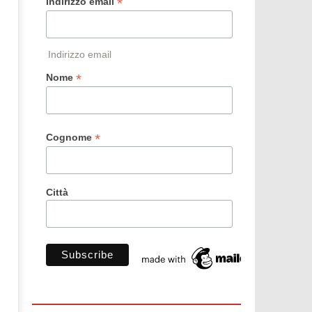
*
Indirizzo email
Indirizzo email
*
Nome
*
Cognome
Città