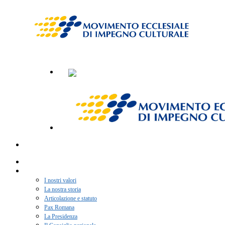
Home
Chi siamo
I nostri valori
La nostra storia
Articolazione e statuto
Pax Romana
La Presidenza