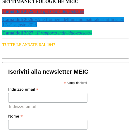
SETTIMANE TEOLOGICHE MEIC
Camaldoli 2025
«La questione del Genere»
Camaldoli 2026
«
Alle frontiere dell’umano: naturale e artificiale
»
17-21 agosto 2026
Camaldoli 2027
«Il rapporto individuo-società»
TUTTE LE ANNATE DAL 1947
Iscriviti alla newsletter MEIC
*
campi richiesti
*
Indirizzo email
Indirizzo email
*
Nome