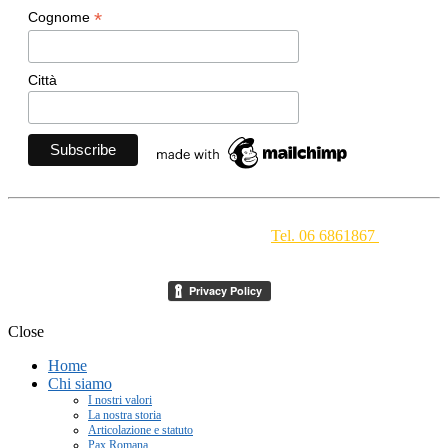
*
Cognome
Città
Movimento Ecclesiale di Impegno Culturale
- Via della
Conciliazione 1 - 00193 Roma -
Tel. 06 6861867
-
segreteria[at]meic.net
Close
Home
Chi siamo
I nostri valori
La nostra storia
Articolazione e statuto
Pax Romana