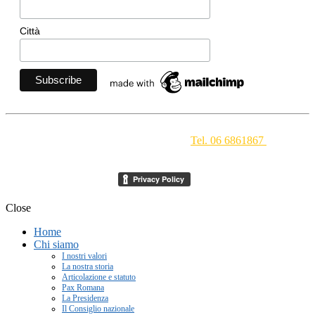
Città
Movimento Ecclesiale di Impegno Culturale
- Via della
Conciliazione 1 - 00193 Roma -
Tel. 06 6861867
-
segreteria[at]meic.net
Close
Home
Chi siamo
I nostri valori
La nostra storia
Articolazione e statuto
Pax Romana
La Presidenza
Il Consiglio nazionale