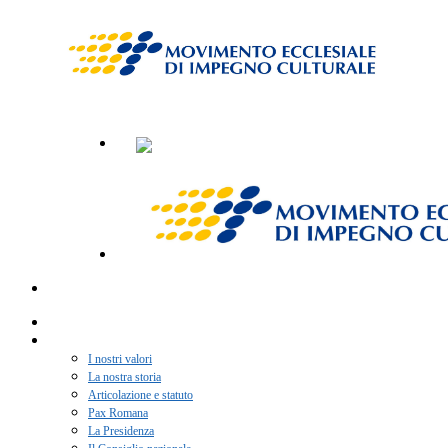
Home
Chi siamo
I nostri valori
La nostra storia
Articolazione e statuto
Pax Romana
La Presidenza