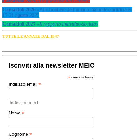
Camaldoli 2025
«La questione del Genere»
Camaldoli 2026
«
Alle frontiere dell’umano: naturale e artificiale
»
17-21 agosto 2026
Camaldoli 2027
«Il rapporto individuo-società»
TUTTE LE ANNATE DAL 1947
Iscriviti alla newsletter MEIC
*
campi richiesti
*
Indirizzo email
Indirizzo email
*
Nome
*
Cognome