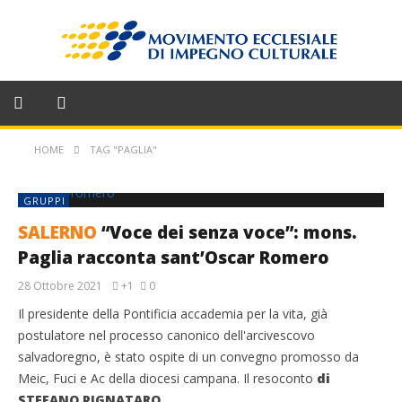
HOME
TAG "PAGLIA"
GRUPPI
SALERNO
“Voce dei senza voce”: mons.
Paglia racconta sant’Oscar Romero
28 Ottobre 2021
+1
0
Il presidente della Pontificia accademia per la vita, già
postulatore nel processo canonico dell'arcivescovo
salvadoregno, è stato ospite di un convegno promosso da
Meic, Fuci e Ac della diocesi campana. Il resoconto
di
STEFANO PIGNATARO