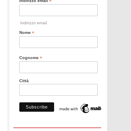
*
Indirizzo email
Indirizzo email
*
Nome
*
Cognome
Città