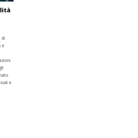
lità
 di
a e
azioni
li
amato
siali e