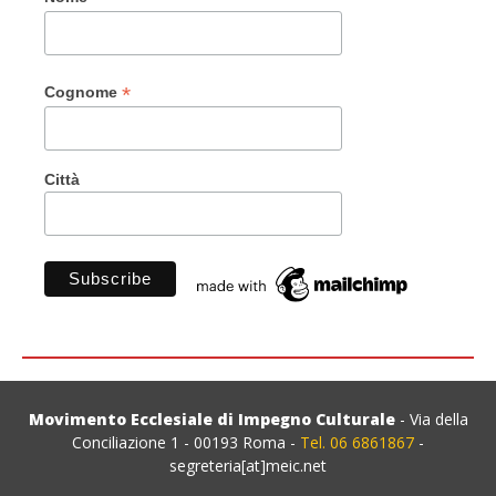
*
Cognome
Città
Movimento Ecclesiale di Impegno Culturale
- Via della
Conciliazione 1 - 00193 Roma -
Tel. 06 6861867
-
segreteria[at]meic.net