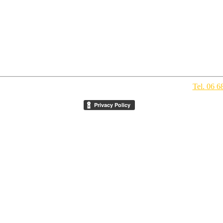
pegno Culturale
- Via della Conciliazione 1 - 00193 Roma -
Tel. 06 