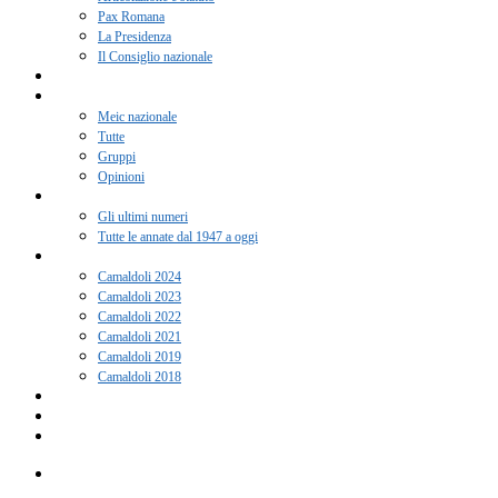
Pax Romana
La Presidenza
Il Consiglio nazionale
Adesione 2026
Notizie
Meic nazionale
Tutte
Gruppi
Opinioni
Rivista “Coscienza”
Gli ultimi numeri
Tutte le annate dal 1947 a oggi
Camaldoli
Camaldoli 2024
Camaldoli 2023
Camaldoli 2022
Camaldoli 2021
Camaldoli 2019
Camaldoli 2018
Gruppi locali
Contatti
Amici del Meic