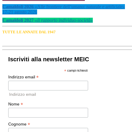
Camaldoli 2026
«
Alle frontiere dell’umano: naturale e artificiale
»
17-21 agosto 2026
Camaldoli 2027
«Il rapporto individuo-società»
TUTTE LE ANNATE DAL 1947
Iscriviti alla newsletter MEIC
*
campi richiesti
*
Indirizzo email
Indirizzo email
*
Nome
*
Cognome