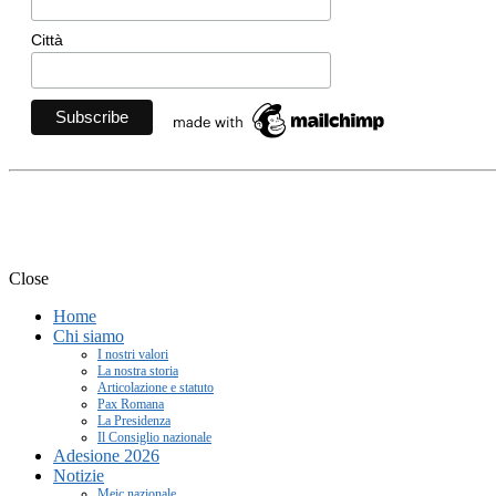
Città
Movimento Ecclesiale di Im
Close
Home
Chi siamo
I nostri valori
La nostra storia
Articolazione e statuto
Pax Romana
La Presidenza
Il Consiglio nazionale
Adesione 2026
Notizie
Meic nazionale