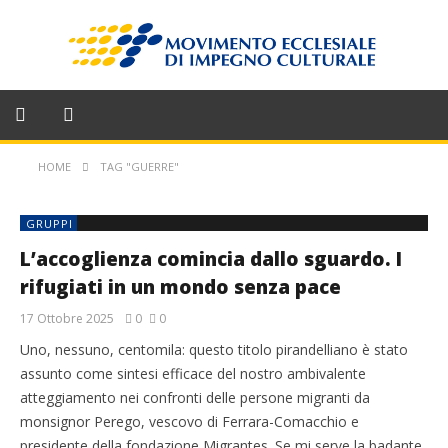
HOME
TAG "GUERRE"
GRUPPI
L’accoglienza comincia dallo sguardo. I
rifugiati in un mondo senza pace
17 Ottobre 2025
0
0
Uno, nessuno, centomila: questo titolo pirandelliano è stato
assunto come sintesi efficace del nostro ambivalente
atteggiamento nei confronti delle persone migranti da
monsignor Perego, vescovo di Ferrara-Comacchio e
presidente della fondazione Migrantes. Se mi serve la badante,