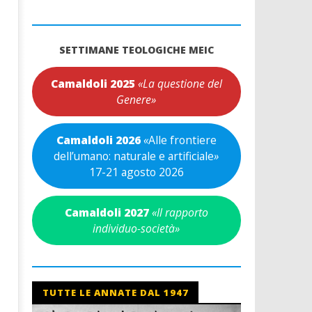
SETTIMANE TEOLOGICHE MEIC
Camaldoli 2025
«La questione del
Genere»
Camaldoli 2026
«
Alle frontiere
dell’umano: naturale e artificiale
»
17-21 agosto 2026
Camaldoli 2027
«Il rapporto
individuo-società»
TUTTE LE ANNATE DAL 1947