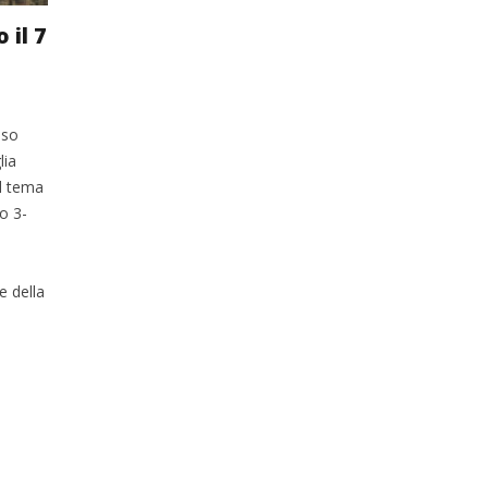
 il 7
oso
lia
ul tema
o 3-
 della