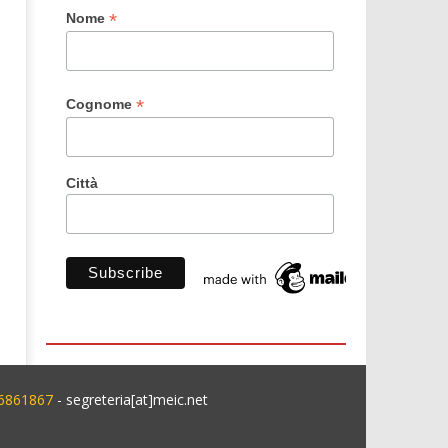
*
Nome
*
Cognome
Città
 6861867
- segreteria[at]meic.net