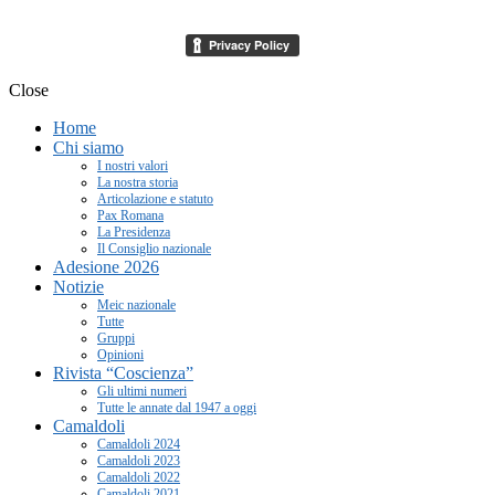
segreteria[at]meic.net
Close
Home
Chi siamo
I nostri valori
La nostra storia
Articolazione e statuto
Pax Romana
La Presidenza
Il Consiglio nazionale
Adesione 2026
Notizie
Meic nazionale
Tutte
Gruppi
Opinioni
Rivista “Coscienza”
Gli ultimi numeri
Tutte le annate dal 1947 a oggi
Camaldoli
Camaldoli 2024
Camaldoli 2023
Camaldoli 2022
Camaldoli 2021