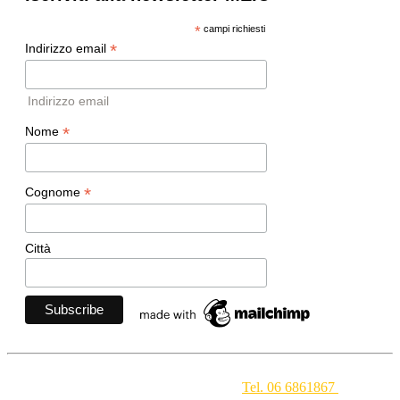
*
campi richiesti
*
Indirizzo email
Indirizzo email
*
Nome
*
Cognome
Città
Movimento Ecclesiale di Impegno Culturale
- Via della
Conciliazione 1 - 00193 Roma -
Tel. 06 6861867
-