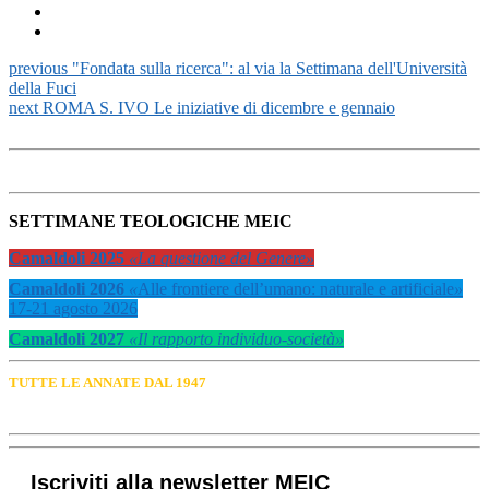
previous
"Fondata sulla ricerca": al via la Settimana dell'Università
della Fuci
next
ROMA S. IVO Le iniziative di dicembre e gennaio
SETTIMANE TEOLOGICHE MEIC
Camaldoli 2025
«La questione del Genere»
Camaldoli 2026
«
Alle frontiere dell’umano: naturale e artificiale
»
17-21 agosto 2026
Camaldoli 2027
«Il rapporto individuo-società»
TUTTE LE ANNATE DAL 1947
Iscriviti alla newsletter MEIC