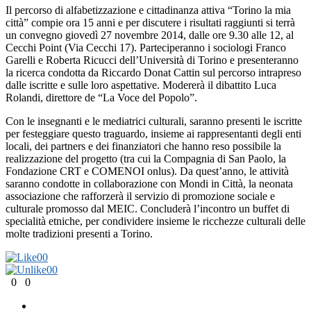
Il percorso di alfabetizzazione e cittadinanza attiva “Torino la mia
città” compie ora 15 anni e per discutere i risultati raggiunti si terrà
un convegno giovedì 27 novembre 2014, dalle ore 9.30 alle 12, al
Cecchi Point (Via Cecchi 17). Parteciperanno i sociologi Franco
Garelli e Roberta Ricucci dell’Università di Torino e presenteranno
la ricerca condotta da Riccardo Donat Cattin sul percorso intrapreso
dalle iscritte e sulle loro aspettative. Modererà il dibattito Luca
Rolandi, direttore de “La Voce del Popolo”.
Con le insegnanti e le mediatrici culturali, saranno presenti le iscritte
per festeggiare questo traguardo, insieme ai rappresentanti degli enti
locali, dei partners e dei finanziatori che hanno reso possibile la
realizzazione del progetto (tra cui la Compagnia di San Paolo, la
Fondazione CRT e COMENOI onlus). Da quest’anno, le attività
saranno condotte in collaborazione con Mondi in Città, la neonata
associazione che rafforzerà il servizio di promozione sociale e
culturale promosso dal MEIC. Concluderà l’incontro un buffet di
specialità etniche, per condividere insieme le ricchezze culturali delle
molte tradizioni presenti a Torino.
0
0
0
0
0
0