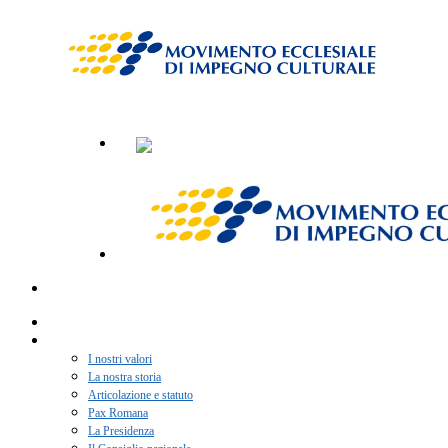
Home
Chi siamo
I nostri valori
La nostra storia
Articolazione e statuto
Pax Romana
La Presidenza