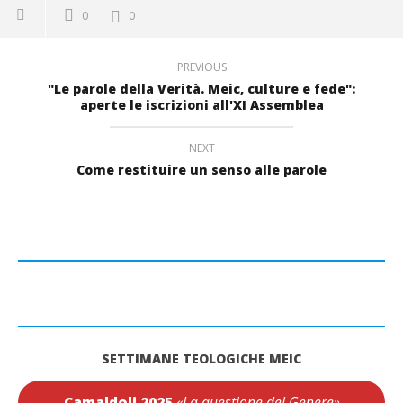
0
0
PREVIOUS
"Le parole della Verità. Meic, culture e fede":
aperte le iscrizioni all'XI Assemblea
NEXT
Come restituire un senso alle parole
SETTIMANE TEOLOGICHE MEIC
Camaldoli 2025
«La questione del Genere»